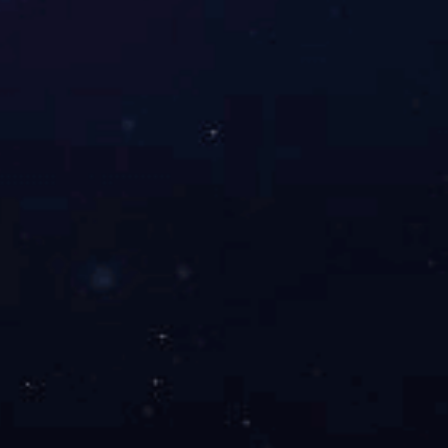
江苏鹰球集团有限公司
地址：江苏省海安市永安南路168号
电话：
86+513+88832617
88832618
88162808
传真：86+513+88833248 88162888
网址：
marvellsax.com
邮箱：
yqjt@marvellsax.com
jsyqjtyxb@marvellsax.com
Copyright © 2025 江苏鹰球集团有限公司 . 版权所有
营业执照
标签