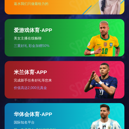
EAGLE-GLOBE NEWS
2025-07-10
聚焦鹰球集团
2025亚洲粉末冶金国际会议
2025亚洲粉末冶金国际会议
2025-07-10
粉末冶金是用金属粉末或金属粉末与非金属粉末的混合